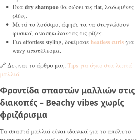
dry shampoo
Ένα
θα σώσει τις flat, λαδωμένες
ρίζες.
Μετά το λούσιμο, άφησε τα να στεγνώσουν
φυσικά, ανασηκώνοντας τις ρίζες.
heatless curls
Για effortless styling, δοκίμασε
για
wavy αποτέλεσμα.
🔗 Δες και το άρθρο μας:
Tips για όγκο στα λεπτά
μαλλιά
Φροντίδα σπαστών μαλλιών στις
διακοπές – Beachy vibes χωρίς
φριζάρισμα
Τα σπαστά μαλλιά είναι ιδανικά για το απόλυτο
vacay mood
— αρκεί να διατηρήσεις το σχήμα τους