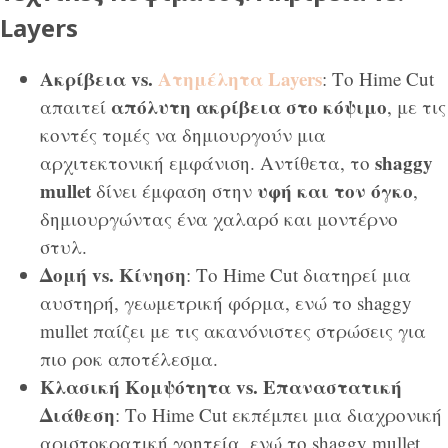
Layers
Ακρίβεια vs.
Ατημέλητα Layers
: Το Hime Cut
απόλυτη ακρίβεια στο κόψιμο
απαιτεί
, με τις
κοντές τομές να δημιουργούν μια
shaggy
αρχιτεκτονική εμφάνιση. Αντίθετα, το
mullet
υφή και τον όγκο
δίνει έμφαση στην
,
δημιουργώντας ένα χαλαρό και μοντέρνο
στυλ.
Δομή vs. Κίνηση
: Το Hime Cut διατηρεί μια
αυστηρή, γεωμετρική φόρμα, ενώ το shaggy
mullet παίζει με τις ακανόνιστες στρώσεις για
πιο ροκ αποτέλεσμα.
Κλασική Κομψότητα vs. Επαναστατική
Διάθεση
: Το Hime Cut εκπέμπει μια διαχρονική
αριστοκρατική γοητεία, ενώ το shaggy mullet