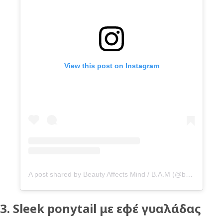
View this post on Instagram
A post shared by Beauty Affects Mind / B.A.M (@bamhairsalon.gr)
3. Sleek ponytail με εφέ γυαλάδας