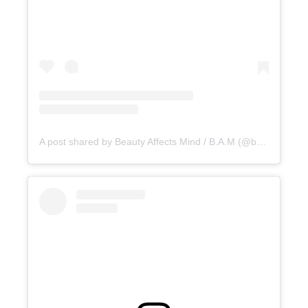
A post shared by Beauty Affects Mind / B.A.M (@bamhairsalon.gr)