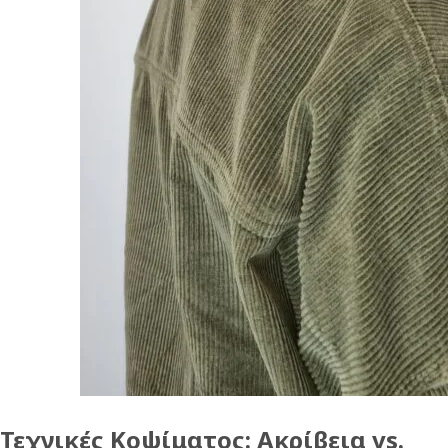
Τεχνικές Κοψίματος: Ακρίβεια vs.