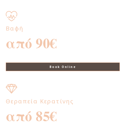
Βαφή
από 90€
Book Online
Θεραπεία Κερατίνης
από 85€