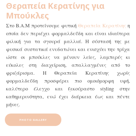
Θεραπεία Κερατίνης για
Μπούκλες
Στο
B.A.M
προτείνουμε φυτική
Θεραπεία Κερατίνης
η
οποία δεν περιέχει φορμαλδεΰδη και είναι ιδιαίτερα
φιλική για τα σγουρά μαλλιά. Η σύστασή της με
φυσικά συστατικά ενυδατώνει και ενισχύει την τρίχα
ώστε οι μπούκλες να μένουν
λείες, λαμπερές κι
εύκολες στη διαχείριση
,
απαλλαγμένες από το
φριζάρισμα
. Η Θεραπεία Κερατίνης χωρίς
φορμαλδεΰδη προσφέρει πιο ομοιόμορφη υφή,
καλύτερο έλεγχο και ξεκούραστο styling στην
καθημερινότητα, ενώ έχει διάρκεια έως και πέντε
μήνες.
PHOTO GALLERY