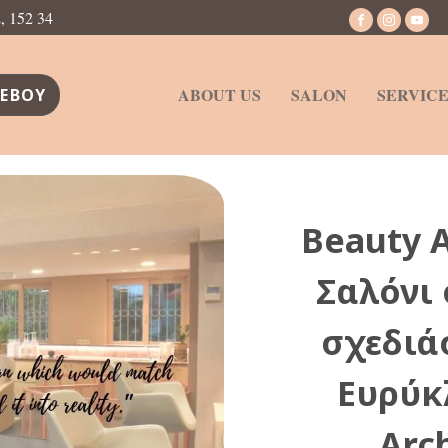
 152 34
ABOUT US
SALON
SERVICE
ΕΒΟΥ
Beauty A
Σαλόνι
σχεδιά
Ευρύκ
Arc