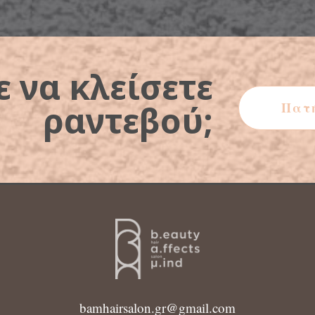
ε να κλείσετε
ραντεβού;
Πατ
bamhairsalon.gr@gmail.com