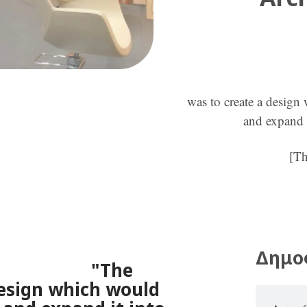
"The
was to create a design
and expand
[T
Δημο
he
design which would