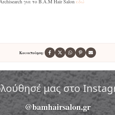
rchisearch για το B.A.M Hair Salon
εδώ
Κοινοποίηση:
λούθησέ μας στο Insta
@bamhairsalon.gr