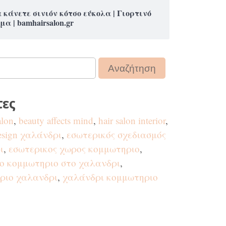
 κάνετε σινιόν κότσο εύκολα | Γιορτινό
μα | bamhairsalon.gr
τες
alon
,
beauty affects mind
,
hair salon interior
,
design χαλάνδρι
,
εσωτερικός σχεδιασμός
ι
,
εσωτερικος χωρος κομμωτηριο
,
ο κομμωτηριο στο χαλανδρι
,
ριο χαλανδρι
,
χαλάνδρι κομμωτηριο