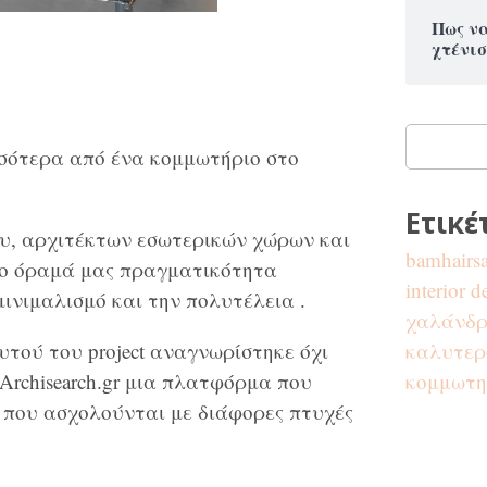
Πως να
χτένισ
ισσότερα από ένα κομμωτήριο στο
Ετικέ
υ, αρχιτέκτων εσωτερικών χώρων και
bamhairs
το όραμά μας πραγματικότητα
interior 
ινιμαλισμό και την πολυτέλεια .
χαλάνδρ
υτού του project αναγνωρίστηκε όχι
καλυτερ
Archisearch.gr μια πλατφόρμα που
κομμωτη
α που ασχολούνται με διάφορες πτυχές