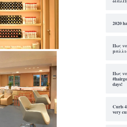
διαλέξ
2020 ha
Πως να
μαλλι
Πως ν
#hairg
days!
Curls 4
very cu