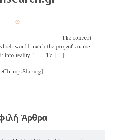
 concept
 which would match the project’s name
 it into reality." Το […]
heChamp-Sharing]
φιλή Άρθρα