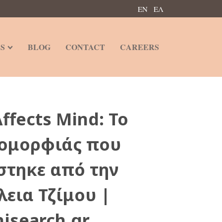
ΕΝ
ΕΛ
S
BLOG
CONTACT
CAREERS
ffects Mind: Το
 ομορφιάς που
στηκε από την
λεια Τζίμου |
hisearch.gr