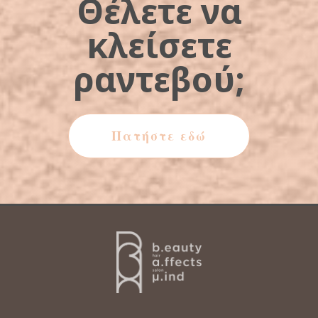
Θέλετε να
κλείσετε
ραντεβού;
Πατήστε εδώ