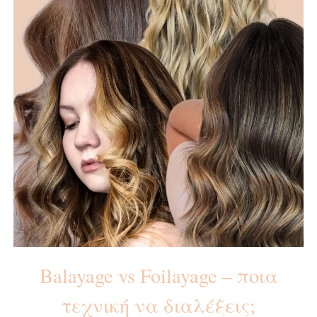
Balayage vs Foilayage – ποια
τεχνική να διαλέξεις;