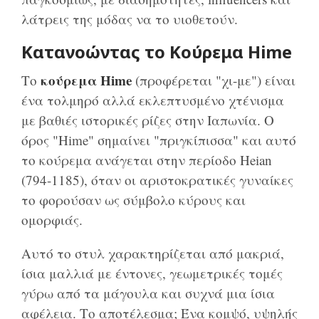
λάτρεις της μόδας να το υιοθετούν.
Κατανοώντας το Κούρεμα Hime
κούρεμα Hime
Το
(προφέρεται "χι-με") είναι
ένα τολμηρό αλλά εκλεπτυσμένο χτένισμα
με βαθιές ιστορικές ρίζες στην Ιαπωνία. Ο
όρος "Hime" σημαίνει "πριγκίπισσα" και αυτό
το κούρεμα ανάγεται στην περίοδο Heian
(794-1185), όταν οι αριστοκρατικές γυναίκες
το φορούσαν ως σύμβολο κύρους και
ομορφιάς.
Αυτό το στυλ χαρακτηρίζεται από μακριά,
ίσια μαλλιά με έντονες, γεωμετρικές τομές
γύρω από τα μάγουλα και συχνά μια ίσια
αφέλεια. Το αποτέλεσμα; Ένα κομψό, υψηλής