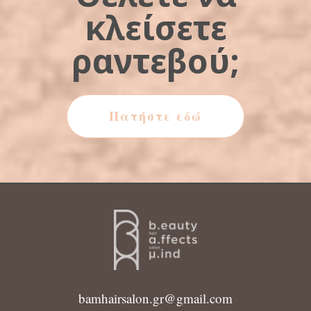
κλείσετε
ραντεβού;
Πατήστε εδώ
bamhairsalon.gr@gmail.com