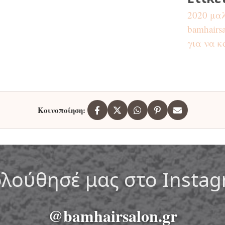
2020 μα
bamhairs
για να κ
Κοινοποίηση:
λούθησέ μας στο Insta
@bamhairsalon.gr