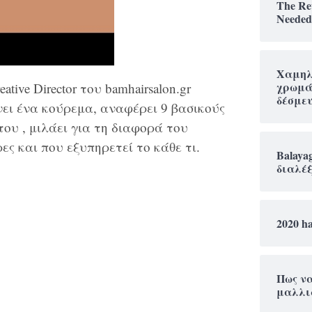
The Rev
Needed
Χαμηλ
χρωμάτ
tive Director του bamhairsalon.gr
δέσμευ
νει ένα κούρεμα, αναφέρει 9 βασικούς
του , μιλάει για τη διαφορά του
ς και που εξυπηρετεί το κάθε τι.
Balaya
διαλέξ
2020 ha
Πως να
μαλλι