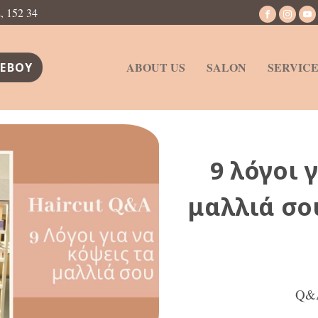
 152 34
ABOUT US
SALON
SERVICE
ΕΒΟΥ
9 λόγοι 
μαλλιά σο
Q&A