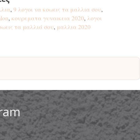
λλια
,
9 λογοι να κοωεις τα μαλλια σου
,
alon
,
κουρεματα γυναικεια 2020
,
λογοι
οωεις τα μαλλιά σου
,
μαλλια 2020
gram