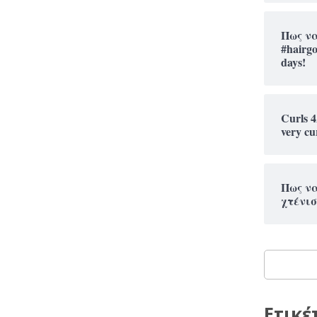
Πως ν
#hairg
days!
Curls 4
very cu
Πως να
χτένισ
Ετικέ