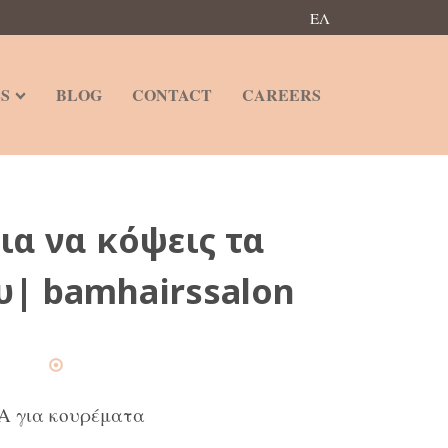
ΕΛ
S
BLOG
CONTACT
CAREERS
για να κόψεις τα
υ| bamhairssalon
 για κουρέματα