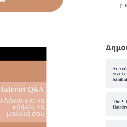
[T
Δημο
Λεπτά
για λε
bamhai
The 5 
Hairdr