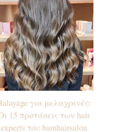
Balayage για μελαχρινές:
Οι 15 προτάσεις των hair
experts του bamhairsalon