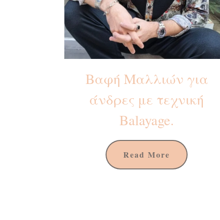
Βαφή Μαλλιών για
άνδρες με τεχνική
Balayage⁠.
Read More