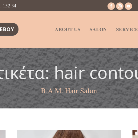
 152 34
ABOUT US
SALON
SERVICE
ΕΒΟΥ
τικέτα:
hair conto
B.A.M. Hair Salon