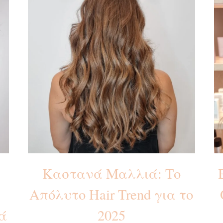
Καστανά Μαλλιά: Το
Απόλυτο Hair Trend για το
ά
2025