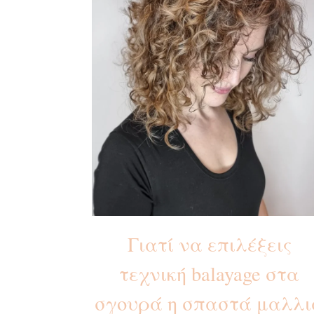
Γιατί να επιλέξεις
τεχνική balayage στα
σγουρά η σπαστά μαλλι