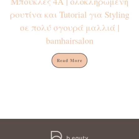
Μπούκλες 4Α | ολοκληρωμένη
ρουτίνα και Tutorial για Styling
σε πολύ σγουρά μαλλιά |
bamhairsalon
Read More