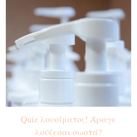
Quiz λουσίματος! Άραγε
λούζεσαι σωστά?