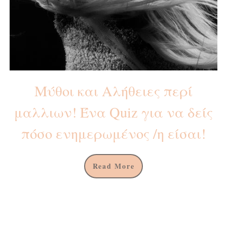
Μύθοι και Αλήθειες περί
μαλλιων! Ένα Quiz για να δείς
πόσο ενημερωμένος /η είσαι!
Read More