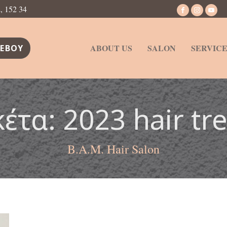
 152 34
ABOUT US
SALON
SERVICE
ΕΒΟΥ
κέτα:
2023 hair tr
B.A.M. Hair Salon