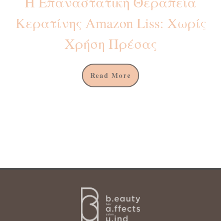
Η Επαναστατική Θεραπεία
Κερατίνης Amazon Liss: Χωρίς
Χρήση Πρέσας
Read More