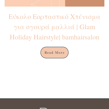
Εύκολο Εορταστικό Χτένισμα
για σγουρά μαλλιά | Glam
Holiday Hairstyle| bamhairsalon
Read More