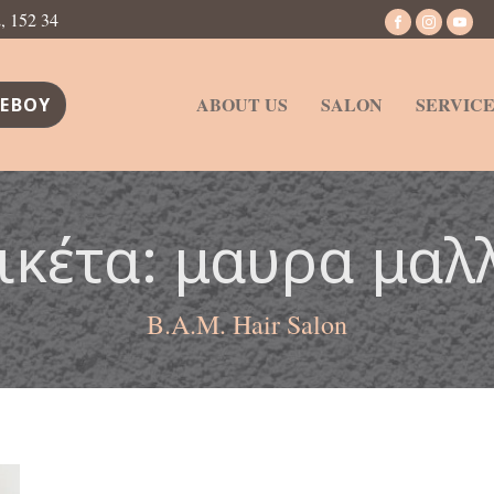
 152 34
ABOUT US
SALON
SERVICE
ΕΒΟΥ
ικέτα:
μαυρα μαλ
B.A.M. Hair Salon