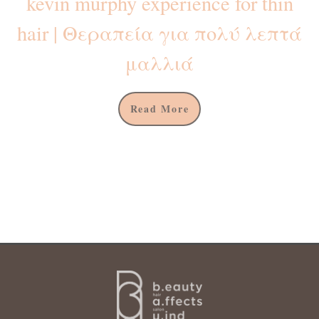
kevin murphy experience for thin
hair | Θεραπεία για πολύ λεπτά
μαλλιά
Read More