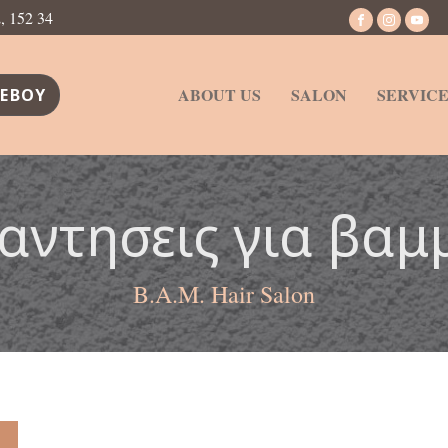
 152 34
ABOUT US
SALON
SERVICE
ΕΒΟΥ
αντησεις για βαμ
B.A.M. Hair Salon