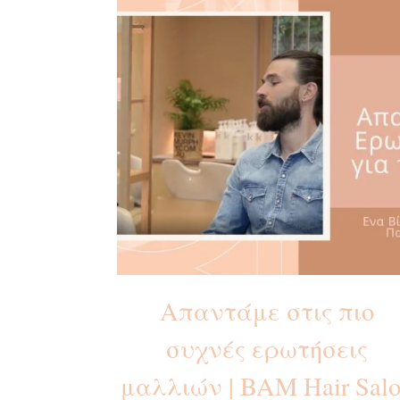
Απαντάμε στις πιο
συχνές ερωτήσεις
μαλλιών | BAM Hair Sal