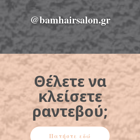
@bamhairsalon.gr
Θέλετε να
κλείσετε
ραντεβού;
Πατήστε εδώ