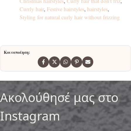
Christmas hairstyles
,
Curly hair that don't friz
,
Currly hair
,
Festive hairstyles
,
hairstyles
,
Styling for natural curly hair without frizzing
Κοινοποίηση:
Ακολούθησέ μας στο
Instagram